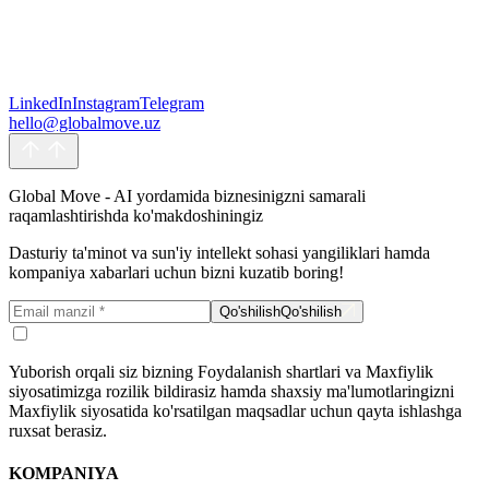
Yuborish orqali siz bizning Foydalanish shartlari va Maxfiylik
LinkedIn
Instagram
Telegram
siyosatimizga rozilik bildirasiz hamda shaxsiy ma'lumotlaringizni
hello@globalmove.uz
Maxfiylik siyosatida ko'rsatilgan maqsadlar uchun qayta ishlashga
ruxsat berasiz.
Yuborish
Yuborish
Global Move - AI yordamida biznesinigzni samarali
raqamlashtirishda ko'makdoshiningiz
Dasturiy ta'minot va sun'iy intellekt sohasi yangiliklari hamda
kompaniya xabarlari uchun bizni kuzatib boring!
Qo'shilish
Qo'shilish
Yuborish orqali siz bizning Foydalanish shartlari va Maxfiylik
siyosatimizga rozilik bildirasiz hamda shaxsiy ma'lumotlaringizni
Maxfiylik siyosatida ko'rsatilgan maqsadlar uchun qayta ishlashga
ruxsat berasiz.
KOMPANIYA