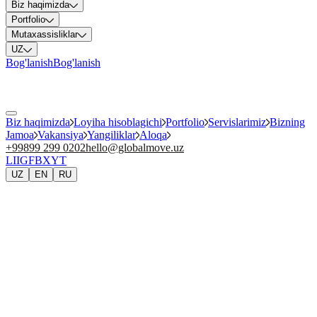
Biz haqimizda
Portfolio
Mutaxassisliklar
UZ
Bog'lanish
Bog'lanish
Biz haqimizda
Loyiha hisoblagichi
Portfolio
Servislarimiz
Bizning
Jamoa
Vakansiya
Yangiliklar
Aloqa
+99899 299 0202
hello@globalmove.uz
LI
IG
FB
X
YT
UZ
EN
RU
Nuruddin Iminokhunov
CEO & Founder