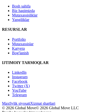
Bosh sahifa
Biz haqimizda
Mutaxassisliklar
Yangiliklar
RESURSLAR
Portfolio
Mutaxassislar
Karyera
Bog'lanish
IJTIMOIY TARMOQLAR
LinkedIn
Instagram
Facebook
Twitter (X)
YouTube
Telegram
Maxfiylik siyosati
Xizmat shartlari
© 2026 Global Move
© 2026 Global Move LLC