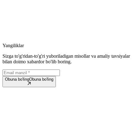
Muhammadrasul G‘ulomjonov — frontend developer sifatida web
dasturlash yo‘nalishida faoliyat yuritadi. U zamonaviy frontend
texnologiyalari yordamida foydalanuvchilar uchun qulay, tezkor va
interaktiv web interfeyslar yaratishga ixtisoslashgan.
Muhammadrasul G'ulomjonov haqida ko'proq
bilish
Muhammadrasul G'ulomjonov haqida ko'proq bilish
Yangiliklar
Sizga to'g'ridan-to'g'ri yuboriladigan misollar va amaliy tavsiyalar
bilan doimo xabardor bo'lib boring.
Obuna bo'ling
Obuna bo'ling