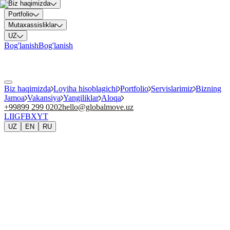
Biz haqimizda
Portfolio
Mutaxassisliklar
UZ
Bog'lanish
Bog'lanish
Biz haqimizda
Loyiha hisoblagichi
Portfolio
Servislarimiz
Bizning
Jamoa
Vakansiya
Yangiliklar
Aloqa
+99899 299 0202
hello@globalmove.uz
LI
IG
FB
X
YT
UZ
EN
RU