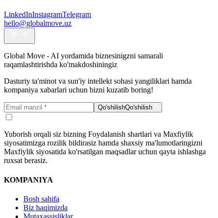
Yuborish orqali siz bizning Foydalanish shartlari va Maxfiylik
LinkedIn
Instagram
Telegram
siyosatimizga rozilik bildirasiz hamda shaxsiy ma'lumotlaringizni
hello@globalmove.uz
Maxfiylik siyosatida ko'rsatilgan maqsadlar uchun qayta ishlashga
ruxsat berasiz.
Yuborish
Yuborish
Global Move - AI yordamida biznesinigzni samarali
raqamlashtirishda ko'makdoshiningiz
Dasturiy ta'minot va sun'iy intellekt sohasi yangiliklari hamda
kompaniya xabarlari uchun bizni kuzatib boring!
Qo'shilish
Qo'shilish
Yuborish orqali siz bizning Foydalanish shartlari va Maxfiylik
siyosatimizga rozilik bildirasiz hamda shaxsiy ma'lumotlaringizni
Maxfiylik siyosatida ko'rsatilgan maqsadlar uchun qayta ishlashga
ruxsat berasiz.
KOMPANIYA
Bosh sahifa
Biz haqimizda
Mutaxassisliklar