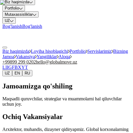
Biz haqimizda
Portfolio
Mutaxassisliklar
UZ
Bog'lanish
Bog'lanish
Biz haqimizda
Loyiha hisoblagichi
Portfolio
Servislarimiz
Bizning
Jamoa
Vakansiya
Yangiliklar
Aloqa
+99899 299 0202
hello@globalmove.uz
LI
IG
FB
X
YT
UZ
EN
RU
Jamoamizga qo'shiling
Maqsadli quruvchilar, strateglar va muammolarni hal qiluvchilar
uchun joy.
Ochiq Vakansiyalar
Arxitektor, muhandis, dizayner qidiryapmiz. Global korxonalarning