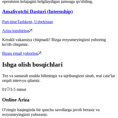
operatsion kelajagini belgilaydigan jamoaga qo'shiling.
Amaliyotchi Dasturi (Internship)
Part-time
Tashkent, Uzbekistan
Ariza topshiring
Kerakli vakansiya chiqmadi? Bizga rezyumeyingizni yuboring
ko'rib chiqamiz.
Bizga email yuboring
Ishga olish bosqichlari
Tez va samarali usulda bilimingiz va tajribangizni sinab, real case'lar
orqali intervyu qilamiz.
01
3-5 minut
Online Ariza
O'zingiz haqingizda bir qancha savollarga javob berasiz va
rezyumeyingizni yuborasiz.