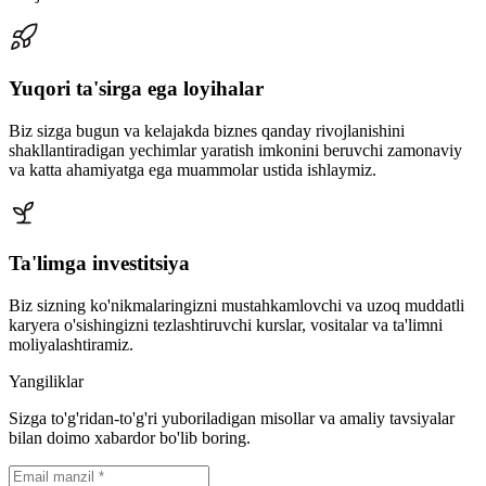
Yuqori ta'sirga ega loyihalar
Biz sizga bugun va kelajakda biznes qanday rivojlanishini
shakllantiradigan yechimlar yaratish imkonini beruvchi zamonaviy
va katta ahamiyatga ega muammolar ustida ishlaymiz.
Ta'limga investitsiya
Biz sizning ko'nikmalaringizni mustahkamlovchi va uzoq muddatli
karyera o'sishingizni tezlashtiruvchi kurslar, vositalar va ta'limni
moliyalashtiramiz.
Yangiliklar
Sizga to'g'ridan-to'g'ri yuboriladigan misollar va amaliy tavsiyalar
bilan doimo xabardor bo'lib boring.