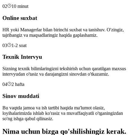
02
10 minut
Online suxbat
HR yoki Managerlar bilan birinchi suxbat va tanishuv. O'zingiz,
tajribangiz va maqsadlaringiz haqida gaplashamiz.
03
1-2 soat
Texnik Intervyu
Sizning texnik bilimlaringizni tekshirish uchun qaratilgan maxsus
intervyudan o'tasiz va darajangizni sinovdan o'tkazamiz.
04
2 hafta
Sinov muddati
Bu vaqtda jamoa va ish tartibi haqida ma'lumot olasiz,
loyihalarimizda ishlab ko'rasiz va muvaffaqiyatli o'tganingizdan
so'ng ishga qabul qilinasiz.
Nima uchun bizga qo'shilishingiz kerak.