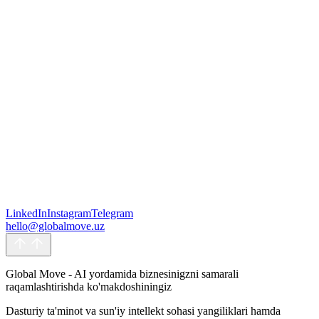
Yuborish orqali siz bizning Foydalanish shartlari va Maxfiylik
LinkedIn
Instagram
Telegram
siyosatimizga rozilik bildirasiz hamda shaxsiy ma'lumotlaringizni
hello@globalmove.uz
Maxfiylik siyosatida ko'rsatilgan maqsadlar uchun qayta ishlashga
ruxsat berasiz.
Yuborish
Yuborish
Global Move - AI yordamida biznesinigzni samarali
raqamlashtirishda ko'makdoshiningiz
Dasturiy ta'minot va sun'iy intellekt sohasi yangiliklari hamda