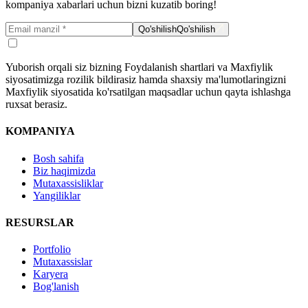
kompaniya xabarlari uchun bizni kuzatib boring!
Qo'shilish
Qo'shilish
Yuborish orqali siz bizning Foydalanish shartlari va Maxfiylik
siyosatimizga rozilik bildirasiz hamda shaxsiy ma'lumotlaringizni
Maxfiylik siyosatida ko'rsatilgan maqsadlar uchun qayta ishlashga
ruxsat berasiz.
KOMPANIYA
Bosh sahifa
Biz haqimizda
Mutaxassisliklar
Yangiliklar
RESURSLAR
Portfolio
Mutaxassislar
Karyera
Bog'lanish