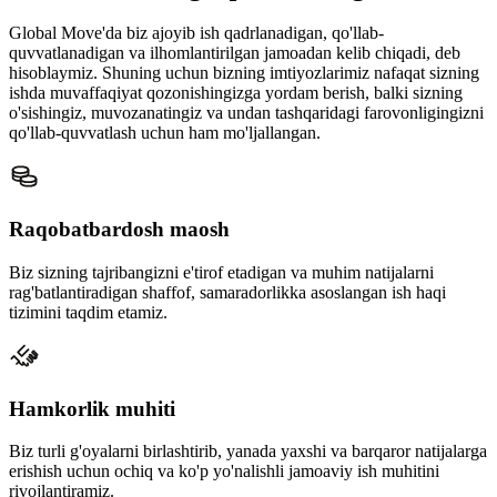
Global Move'da biz ajoyib ish qadrlanadigan, qo'llab-
quvvatlanadigan va ilhomlantirilgan jamoadan kelib chiqadi, deb
hisoblaymiz. Shuning uchun bizning imtiyozlarimiz nafaqat sizning
ishda muvaffaqiyat qozonishingizga yordam berish, balki sizning
o'sishingiz, muvozanatingiz va undan tashqaridagi farovonligingizni
qo'llab-quvvatlash uchun ham mo'ljallangan.
Raqobatbardosh maosh
Biz sizning tajribangizni e'tirof etadigan va muhim natijalarni
rag'batlantiradigan shaffof, samaradorlikka asoslangan ish haqi
tizimini taqdim etamiz.
Hamkorlik muhiti
Biz turli g'oyalarni birlashtirib, yanada yaxshi va barqaror natijalarga
erishish uchun ochiq va ko'p yo'nalishli jamoaviy ish muhitini
rivojlantiramiz.