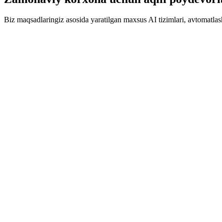
Biz maqsadlaringiz asosida yaratilgan maxsus AI tizimlari, avtomatlash
Ish jarayonini avtomatlashtirish
Biz takrorlanuvchi jarayonlarni avtomatlashtiradigan, inson xatosini k
#Intellektual ish jarayonlari
#Jarayonni tartibga solish
#Samaradorlik
Ko'proq bilish
Ko'proq bilish