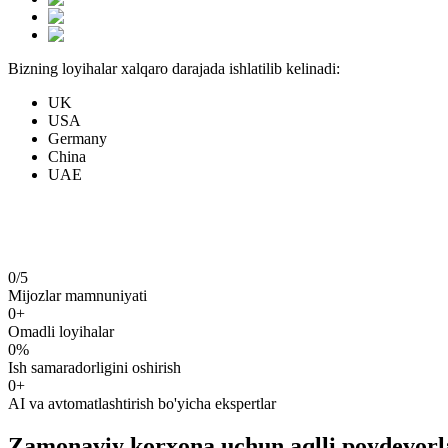
Bizning loyihalar xalqaro darajada ishlatilib kelinadi:
UK
USA
Germany
China
UAE
G
l
o
b
a
l
M
o
v
e
m
a
h
a
l
i
y
v
a
x
a
l
q
a
r
o
k
o
m
p
a
n
i
0
/5
Mijozlar mamnuniyati
0
+
Biz haqimizda
Biz haqimizda
Omadli loyihalar
0
%
Ish samaradorligini oshirish
0
+
AI va avtomatlashtirish bo'yicha ekspertlar
Zamonaviy korxona uchun aqlli poydevorla