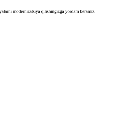
siyalarni modernizatsiya qilishingizga yordam beramiz.
rini ishlab chiqish orqali operatsiyalarni soddalashtiramiz.