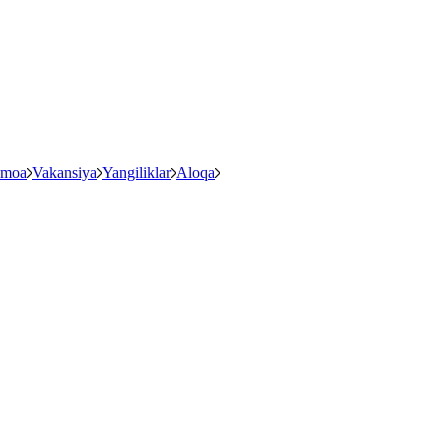
amoa
Vakansiya
Yangiliklar
Aloqa