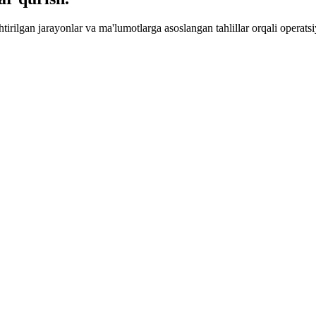
tirilgan jarayonlar va ma'lumotlarga asoslangan tahlillar orqali operat
amaytiradigan va jamoa unumdorligini oshiradigan intellektual ish oqimla