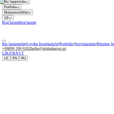
Biz haqimizda
Portfolio
Mutaxassisliklar
UZ
Bog'lanish
Bog'lanish
Biz haqimizda
Loyiha hisoblagichi
Portfolio
Servislarimiz
Bizning J
+99899 299 0202
hello@globalmove.uz
LI
IG
FB
X
YT
UZ
EN
RU