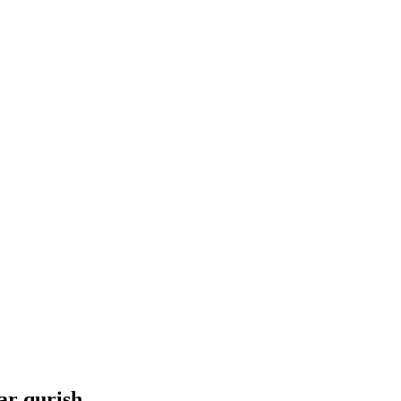
y
a
l
a
r
b
i
l
a
n
r qurish.