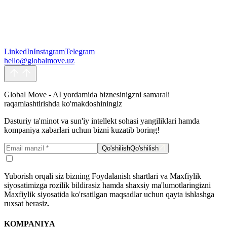
Yuborish orqali siz bizning Foydalanish shartlari va Maxfiylik
LinkedIn
Instagram
Telegram
siyosatimizga rozilik bildirasiz hamda shaxsiy ma'lumotlaringizni
hello@globalmove.uz
Maxfiylik siyosatida ko'rsatilgan maqsadlar uchun qayta ishlashga
ruxsat berasiz.
Yuborish
Yuborish
Global Move - AI yordamida biznesinigzni samarali
raqamlashtirishda ko'makdoshiningiz
Dasturiy ta'minot va sun'iy intellekt sohasi yangiliklari hamda
kompaniya xabarlari uchun bizni kuzatib boring!
Qo'shilish
Qo'shilish
Yuborish orqali siz bizning Foydalanish shartlari va Maxfiylik
siyosatimizga rozilik bildirasiz hamda shaxsiy ma'lumotlaringizni
Maxfiylik siyosatida ko'rsatilgan maqsadlar uchun qayta ishlashga
ruxsat berasiz.
KOMPANIYA