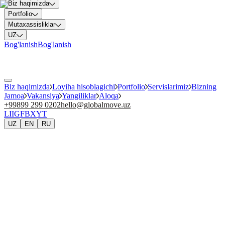
Biz haqimizda
Portfolio
Mutaxassisliklar
UZ
Bog'lanish
Bog'lanish
Biz haqimizda
Loyiha hisoblagichi
Portfolio
Servislarimiz
Bizning
Jamoa
Vakansiya
Yangiliklar
Aloqa
+99899 299 0202
hello@globalmove.uz
LI
IG
FB
X
YT
UZ
EN
RU