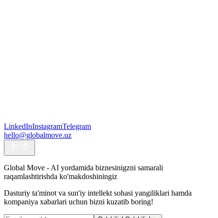
Yuborish orqali siz bizning Foydalanish shartlari va Maxfiylik
LinkedIn
Instagram
Telegram
siyosatimizga rozilik bildirasiz hamda shaxsiy ma'lumotlaringizni
hello@globalmove.uz
Maxfiylik siyosatida ko'rsatilgan maqsadlar uchun qayta ishlashga
ruxsat berasiz.
Yuborish
Yuborish
Global Move - AI yordamida biznesinigzni samarali
raqamlashtirishda ko'makdoshiningiz
Dasturiy ta'minot va sun'iy intellekt sohasi yangiliklari hamda
kompaniya xabarlari uchun bizni kuzatib boring!