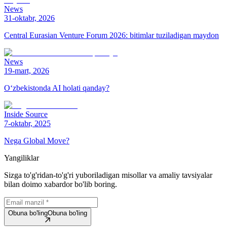
News
31-oktabr, 2026
Central Eurasian Venture Forum 2026: bitimlar tuziladigan maydon
News
19-mart, 2026
O‘zbekistonda AI holati qanday?
Inside Source
7-oktabr, 2025
Nega Global Move?
Yangiliklar
Sizga to'g'ridan-to'g'ri yuboriladigan misollar va amaliy tavsiyalar
bilan doimo xabardor bo'lib boring.
Obuna bo'ling
Obuna bo'ling