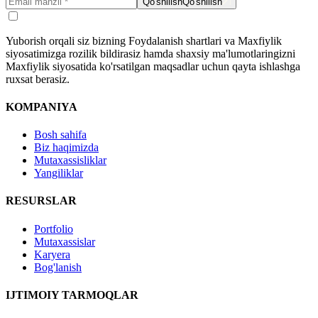
Qo'shilish
Qo'shilish
Yuborish orqali siz bizning Foydalanish shartlari va Maxfiylik
siyosatimizga rozilik bildirasiz hamda shaxsiy ma'lumotlaringizni
Maxfiylik siyosatida ko'rsatilgan maqsadlar uchun qayta ishlashga
ruxsat berasiz.
KOMPANIYA
Bosh sahifa
Biz haqimizda
Mutaxassisliklar
Yangiliklar
RESURSLAR
Portfolio
Mutaxassislar
Karyera
Bog'lanish
IJTIMOIY TARMOQLAR