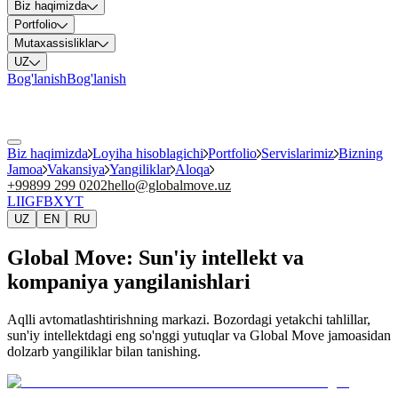
Biz haqimizda
Portfolio
Mutaxassisliklar
UZ
Bog'lanish
Bog'lanish
Biz haqimizda
Loyiha hisoblagichi
Portfolio
Servislarimiz
Bizning
Jamoa
Vakansiya
Yangiliklar
Aloqa
+99899 299 0202
hello@globalmove.uz
LI
IG
FB
X
YT
UZ
EN
RU
Global Move: Sun'iy intellekt va
kompaniya yangilanishlari
Aqlli avtomatlashtirishning markazi. Bozordagi yetakchi tahlillar,
sun'iy intellektdagi eng so'nggi yutuqlar va Global Move jamoasidan
dolzarb yangiliklar bilan tanishing.