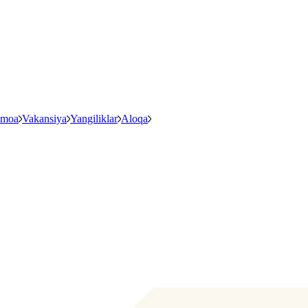
amoa
Vakansiya
Yangiliklar
Aloqa