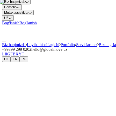
Biz haqimizda
Portfolio
Mutaxassisliklar
UZ
Bog'lanish
Bog'lanish
Biz haqimizda
Loyiha hisoblagichi
Portfolio
Servislarimiz
Bizning J
+99899 299 0202
hello@globalmove.uz
LI
IG
FB
X
YT
UZ
EN
RU