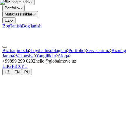
Biz haqimizda
Portfolio
Mutaxassisliklar
UZ
Bog'lanish
Bog'lanish
Biz haqimizda
Loyiha hisoblagichi
Portfolio
Servislarimiz
Bizning
Jamoa
Vakansiya
Yangiliklar
Aloqa
+99899 299 0202
hello@globalmove.uz
LI
IG
FB
X
YT
UZ
EN
RU