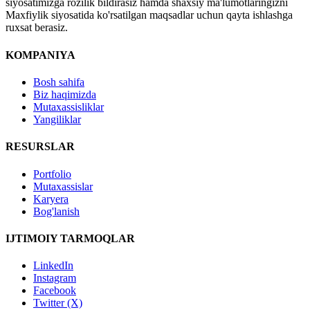
siyosatimizga rozilik bildirasiz hamda shaxsiy ma'lumotlaringizni
Maxfiylik siyosatida ko'rsatilgan maqsadlar uchun qayta ishlashga
ruxsat berasiz.
KOMPANIYA
Bosh sahifa
Biz haqimizda
Mutaxassisliklar
Yangiliklar
RESURSLAR
Portfolio
Mutaxassislar
Karyera
Bog'lanish
IJTIMOIY TARMOQLAR
LinkedIn
Instagram
Facebook
Twitter (X)