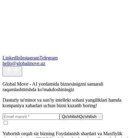
Yuborish orqali siz bizning Foydalanish shartlari va Maxfiylik
LinkedIn
Instagram
Telegram
siyosatimizga rozilik bildirasiz hamda shaxsiy ma'lumotlaringizni
hello@globalmove.uz
Maxfiylik siyosatida ko'rsatilgan maqsadlar uchun qayta ishlashga
ruxsat berasiz.
Yuborish
Yuborish
Global Move - AI yordamida biznesinigzni samarali
raqamlashtirishda ko'makdoshiningiz
Dasturiy ta'minot va sun'iy intellekt sohasi yangiliklari hamda
kompaniya xabarlari uchun bizni kuzatib boring!
Qo'shilish
Qo'shilish
Yuborish orqali siz bizning Foydalanish shartlari va Maxfiylik