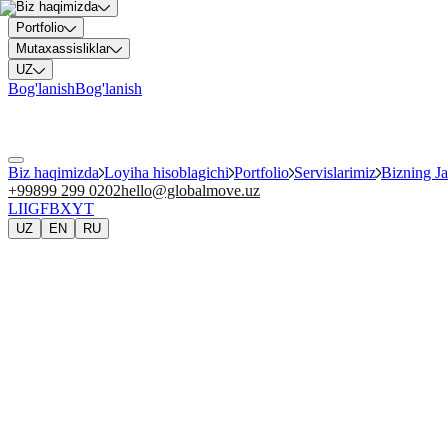
Biz haqimizda
Portfolio
Mutaxassisliklar
UZ
Bog'lanish
Bog'lanish
Biz haqimizda
Loyiha hisoblagichi
Portfolio
Servislarimiz
Bizning J
+99899 299 0202
hello@globalmove.uz
LI
IG
FB
X
YT
UZ
EN
RU