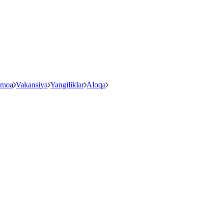
amoa
Vakansiya
Yangiliklar
Aloqa