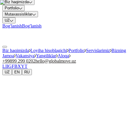
Biz haqimizda
Portfolio
Mutaxassisliklar
UZ
Bog'lanish
Bog'lanish
Biz haqimizda
Loyiha hisoblagichi
Portfolio
Servislarimiz
Bizning
Jamoa
Vakansiya
Yangiliklar
Aloqa
+99899 299 0202
hello@globalmove.uz
LI
IG
FB
X
YT
UZ
EN
RU