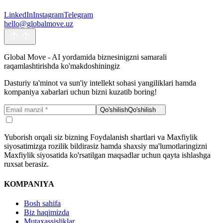
Yuborish orqali siz bizning Foydalanish shartlari va Maxfiylik
LinkedIn
Instagram
Telegram
siyosatimizga rozilik bildirasiz hamda shaxsiy ma'lumotlaringizni
hello@globalmove.uz
Maxfiylik siyosatida ko'rsatilgan maqsadlar uchun qayta ishlashga
ruxsat berasiz.
Yuborish
Yuborish
Global Move - AI yordamida biznesinigzni samarali
raqamlashtirishda ko'makdoshiningiz
Dasturiy ta'minot va sun'iy intellekt sohasi yangiliklari hamda
kompaniya xabarlari uchun bizni kuzatib boring!
Qo'shilish
Qo'shilish
Yuborish orqali siz bizning Foydalanish shartlari va Maxfiylik
siyosatimizga rozilik bildirasiz hamda shaxsiy ma'lumotlaringizni
Maxfiylik siyosatida ko'rsatilgan maqsadlar uchun qayta ishlashga
ruxsat berasiz.
KOMPANIYA
Bosh sahifa
Biz haqimizda
Mutaxassisliklar