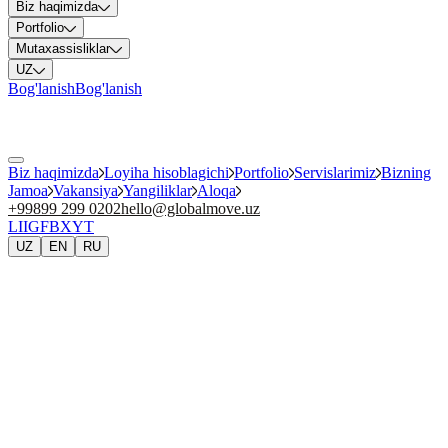
Biz haqimizda
Portfolio
Mutaxassisliklar
UZ
Bog'lanish
Bog'lanish
Biz haqimizda
Loyiha hisoblagichi
Portfolio
Servislarimiz
Bizning
Jamoa
Vakansiya
Yangiliklar
Aloqa
+99899 299 0202
hello@globalmove.uz
LI
IG
FB
X
YT
UZ
EN
RU