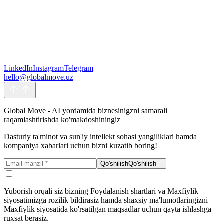
Yuborish orqali siz bizning Foydalanish shartlari va Maxfiylik
LinkedIn
Instagram
Telegram
siyosatimizga rozilik bildirasiz hamda shaxsiy ma'lumotlaringizni
hello@globalmove.uz
Maxfiylik siyosatida ko'rsatilgan maqsadlar uchun qayta ishlashga
ruxsat berasiz.
Yuborish
Yuborish
Global Move - AI yordamida biznesinigzni samarali
raqamlashtirishda ko'makdoshiningiz
Dasturiy ta'minot va sun'iy intellekt sohasi yangiliklari hamda
kompaniya xabarlari uchun bizni kuzatib boring!
Qo'shilish
Qo'shilish
Yuborish orqali siz bizning Foydalanish shartlari va Maxfiylik
siyosatimizga rozilik bildirasiz hamda shaxsiy ma'lumotlaringizni
Maxfiylik siyosatida ko'rsatilgan maqsadlar uchun qayta ishlashga
ruxsat berasiz.