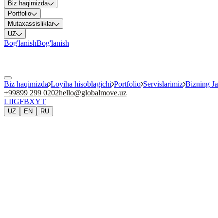
Biz haqimizda
Portfolio
Mutaxassisliklar
UZ
Bog'lanish
Bog'lanish
Biz haqimizda
Loyiha hisoblagichi
Portfolio
Servislarimiz
Bizning J
+99899 299 0202
hello@globalmove.uz
LI
IG
FB
X
YT
UZ
EN
RU