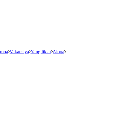
amoa
Vakansiya
Yangiliklar
Aloqa